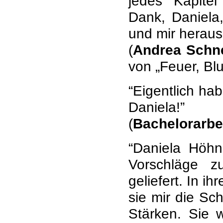
jedes Kapitel
Dank, Daniela
und mir herausg
(
Andrea Schn
von „Feuer, Blu
“Eigentlich ha
Daniela!”
(
Bachelorarbe
“Daniela Höhn
Vorschläge z
geliefert. In i
sie mir die Sc
Stärken. Sie 