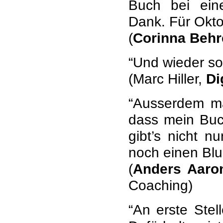
Buch bei eine
Dank. Für Oktob
(
Corinna Beh
“Und wieder so
(Marc Hiller,
Di
“Ausserdem ma
dass mein Buch
gibt’s nicht n
noch einen Blu
(
Anders Aaro
Coaching)
“An erste Ste