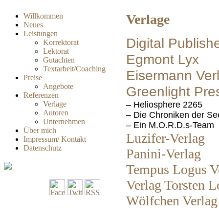
Willkommen
Verlage
Neues
Leistungen
Digital Publish
Korrektorat
Lektorat
Egmont Lyx
Gutachten
Textarbeit/Coaching
Eisermann Ver
Preise
Angebote
Greenlight Pre
Referenzen
Verlage
– Heliosphere 2265
Autoren
– Die Chroniken der Se
Unternehmen
– Ein M.O.R.D.s-Team
Über mich
Luzifer-Verlag
Impressum/ Kontakt
Datenschutz
Panini-Verlag
Tempus Logus V
Verlag Torsten 
Wölfchen Verlag