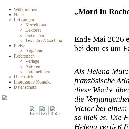
Willkommen
„Mord in Roche
Neues
Leistungen
Korrektorat
Lektorat
Gutachten
Ende Mai 2026 er
Textarbeit/Coaching
Preise
bei dem es um Fa
Angebote
Referenzen
Verlage
Autoren
Als Helena Murea
Unternehmen
Über mich
französische Atla
Impressum/ Kontakt
Datenschutz
diese Woche über
die Vergangenhei
Victor bei einem
so hieß es. Die 
Helena verließ F